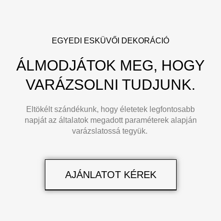
EGYEDI ESKÜVŐI DEKORÁCIÓ
ÁLMODJÁTOK MEG, HOGY
VARÁZSOLNI TUDJUNK.
Eltökélt szándékunk, hogy életetek legfontosabb
napját az általatok megadott paraméterek alapján
varázslatossá tegyük.
AJÁNLATOT KÉREK