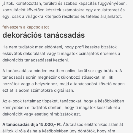
jártok. Korlátozottan, területi és szabad kapacitás függvényében,
konzultációt követően készítek számotokra egy arculattervet és
egy, csak a virágokra kiterjedő részletes és tételes árajánlatot.
felveszem a kapcsolatot
dekorációs tanácsadás
Ha nem tudjátok még eldönteni, hogy profi kezekre bízzátok
esküvőtök dekorálását vagy ti magatok csináljátok érdemes a
dekorációs tanácsadással kezdeni.
A tanácsadásra minden esetben online kerül sor egy órában. A
tanácsadás során megnézünk különböző stílusokat, mi illik
hozzátok vagy a helyszínhez, majd a tanácsadást követő napon
ezt át is adom számotokra digitálisan.
Az e-book tartalmaz tippeket, tanácsokat, hogy a későbbiekben
könnyebben el tudjátok dönteni, hogy ti magatok készítek el a
dekorációt vagy esetleg rámbízzátok azt.
A tanácsadás díja 15.000,- Ft.
Átutalásos elektronikus számlát
állítok ki róla és ha a későbbiekben úgy döntötök, hogy rám