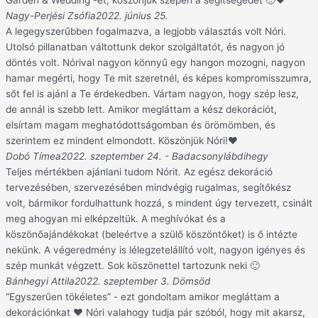
Garden & Wedding -et, köszönjük szépen a segítségedet 🙂❤️
Nagy-Perjési Zsófia
2022. június 25.
A legegyszerűbben fogalmazva, a legjobb választás volt Nóri.
Utolsó pillanatban váltottunk dekor szolgáltatót, és nagyon jó
döntés volt. Nórival nagyon könnyű egy hangon mozogni, nagyon
hamar megérti, hogy Te mit szeretnél, és képes kompromisszumra,
sőt fel is ajánl a Te érdekedben. Vártam nagyon, hogy szép lesz,
de annál is szebb lett. Amikor megláttam a kész dekorációt,
elsírtam magam meghatódottságomban és örömömben, és
szerintem ez mindent elmondott. Köszönjük Nóri!❤️
Dobó Tímea
2022. szeptember 24. - Badacsonylábdihegy
Teljes mértékben ajánlani tudom Nórit. Az egész dekoráció
tervezésében, szervezésében mindvégig rugalmas, segítőkész
volt, bármikor fordulhattunk hozzá, s mindent úgy tervezett, csinált
meg ahogyan mi elképzeltük. A meghívókat és a
köszönőajándékokat (beleértve a szülő köszöntőket) is ő intézte
nekünk. A végeredmény is lélegzetelállító volt, nagyon igényes és
szép munkát végzett. Sok köszönettel tartozunk neki 🙂
Bánhegyi Attila
2022. szeptember 3. Dömsöd
“Egyszerűen tökéletes” - ezt gondoltam amikor megláttam a
dekorációnkat ❤️ Nóri valahogy tudja pár szóból, hogy mit akarsz,