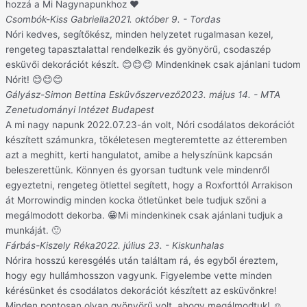
hozzá a Mi Nagynapunkhoz ❤
Csombók-Kiss Gabriella
2021. október 9. - Tordas
Nóri kedves, segítőkész, minden helyzetet rugalmasan kezel,
rengeteg tapasztalattal rendelkezik és gyönyörű, csodaszép
esküvői dekorációt készít. 😊😊😊 Mindenkinek csak ajánlani tudom
Nórit! 😊😊😊
Gályász-Simon Bettina Esküvőszervező
2023. május 14. - MTA
Zenetudományi Intézet Budapest
A mi nagy napunk 2022.07.23-án volt, Nóri csodálatos dekorációt
készített számunkra, tökéletesen megteremtette az étteremben
azt a meghitt, kerti hangulatot, amibe a helyszínünk kapcsán
beleszerettünk. Könnyen és gyorsan tudtunk vele mindenről
egyeztetni, rengeteg ötlettel segített, hogy a Roxforttól Arrakison
át Morrowindig minden kocka ötletünket bele tudjuk szőni a
megálmodott dekorba. 😁Mi mindenkinek csak ajánlani tudjuk a
munkáját. 🙂
Fárbás-Kiszely Réka
2022. július 23. - Kiskunhalas
Nórira hosszú keresgélés után találtam rá, és egyből éreztem,
hogy egy hullámhosszon vagyunk. Figyelembe vette minden
kérésünket és csodálatos dekorációt készített az esküvőnkre!
Minden pontosan olyan gyönyörű volt, ahogy megálmodtuk! ☺️