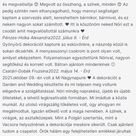
és megvalósítja 😍 Megvolt az összhang, a színek, minden 😍 Az
pedig szintén nem elhanyagolható, hogy mennyi segítséget
kaptam a szervezés alatt, kereshettem bármikor, bármivel, és ez
nekem nagyon sokat számított. ❤️ Itt is köszönöm neked Nóri ezt a
csodát amit megvalósítottál számunkra ❤️
Pénzes-Holka Alexandra
2022. július 9. - Érd
Gyönyörű dekorációt kaptunk az esküvőnkre, a násznép közül is
sokan dicsérték. A menyasszonyi csokrom is pont olyan volt,
amilyet elképzeltem. Folyamatosan egyeztettünk Nórival, nagyon
segítőkész és korrekt volt. Bátran ajánlom mindenkinek 🙂
Csatári-Dobák Fruzsina
2022. május 14. - Érd
2021.október 09.-én volt a Mi Nagynapunk ❤ A dekorációt a
Garden and Wedding készítette és mi teljesen meg voltunk
elégedve a szolgáltatással. Nóri mindig naprakész, újabb és újabb
ötletekkel, a lehető legkreatívabb formában. Mi imádtuk a közös
munkát. Az utolsó virágszálig tökéletes volt, úgy ahogyan mi
megálmodtuk. Igazán előkelő volt a maga nemében. A színek, a
virágok, az asztalközepek. Mint a Polgári szertartás, mint a
Vacsora helyszínének a dekorációja mesésre sikerült. Csak ajánlani
tudom a csapatot. Örök hálám egy felejthetetlen emlékkel járultak