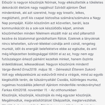
Először is nagyon köszönjük Nórinak, hogy elkészítették a tökéletes
dekorációt életünk nagy napjához! Szívből ajánlom Őket
mindenkinek, aki azt szeretné, hogy egy kreatív, lelkes,
megbízható, profi kis csapat biztosítsa számára/számukra a Nagy
Nap pompáját. Külön köszönöm azt közvetlen, baráti, laza
kommunikációt és a sok-sok készülődős képet, aminek
köszönhetően minden félelmem elszállt már az első pillanattól
kezdve és bizalommal gondolhattam Rátok. Ezeknek a lányoknak
nincs lehetetlen, szívvel-lélekkel csinálja amit csinál, rengeteg
munkát, időt és energiát belefektetve ebbe az egészbe, és ami
még kifejezetten boldogsággal töltött el az az, hogy nem egy
futószalagon érkező párként kezeltek minket, hanem őszinte
érdeklődéssel, lelkesedéssel. Nagyon köszönünk mindent!
Varga-Benkő Erna
2019. május 18. - Gémeskút Étterem Sukoró
Volt egy elképzelésünk az esküvőről mind a virágok, mind az egyéb
kiegészítők terén, de túlszárnyalták! Csodás, különleges munka,
rugalmas hozzáállás jellemzi! Ajánlom mindenféle rendezvényhez!
Farkas Kitti
2018. november 11. - Az otthonunkban
Köszönjük, köszönjük, köszönjük és még egyszer köszönjük.
Megálmodtuk, megvalósítóttátok! Elképzeltük, megterveztétek.