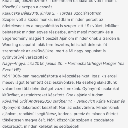
Kitaláltuk, beszereztétek. Tökéletesen csodálatos volt minden.
Köszönjük szépen a csodát.
Kukucska Béla
2018. június 2. - Tordas Szociálisotthon
Szuper volt a közös munka, imádtam minden percét az
ötletelésnek és a megvalósítás is szuper lett!! Szívüket, lelküket
beletették minden egyes részletbe, amit megálmodtunk és a
végeredmény magáért beszél! Ajánlom mindenkinek a Garden &
Wedding csapatát, akik természetes, letisztult dekorációt
szeretnének az esküvőjükre, mert a Mi nagy napunkat is
gyönyörűvé varázsolták!
Nagy-Angyal Lilla
2018. június 30. - Hármashatárhegyi Hangár (ma
Event Hill)
Nóri 100%-ban megvalósította elképzeléseinket. Igazi kis erdei
mesevilágot teremtett őszi esküvőnkre. Ha esetleg elakadtunk
valamiben több lehetőséget vázolt nekünk. Gyönyörű csokrokat,
kitűzőket, asztaldíszeket készített. Csak ajánlani tudom.
Kőváriné Gróf Andrea
2020 október 17. - Jankovich Kúria Rácalmás
Gyönyörű dekorációt készített Nóri az esküvőnkre. Mindenkinek
ajánlom, rendkívül segítőkész, kedves, precíz és minden ötletet
tökéletesen megvalósít. Nóri, köszönjük szépen a csodálatos
dekorációt, minden kelléket és segítséget!