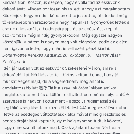
Kedves Nóri! Köszönjük szépen, hogy elvállaltad az esküvőnk
dekorálását. Minden pontosan olyan lett, ahogy azt megálmodtam.
Köszönjük, hogy minden kérésünket teljesítetted, ötleteiddel még
tökéletesebbre varázsoltad a nagy napunkat. Gyönyörűek lettek a
csokrok, koszorúk, a boldogságkapu és az egész összkép. A
csokromban még mindig gyönyörködöm. Még egyszer nagyon
köszönjük. A párom is nagyon meg volt elégedve, pedig az elején
nem igazán értette, hogy miért is kell ezért pénzt kiadni.
Dohányosné Kerekes Katalin
2020. október 10. - Martonvásár
Kastélypark
Idén júniusban volt az esküvőnk Székesfehérváron, amire a
dekorációnkat Nóri készítette - biztos voltam benne, hogy jó
munkát végez majd, de a végeredmény még annál is
csodálatosabb lett 🥰🥰Elállt a szavunk örömünkben amikor
megláttuk a termet és a kültéri feldíszített ceremónia helyszínt🙂A
szervezés is nagyon flottul ment - abszolút rugalmasság és
segítőkészség kísérte a közös ötletelést 🙂A megbeszélések után
illetve az esetleges változtatások alkalmával mindig részletes és
pontos árajánlatot kaptunk, így mindig nyomon tudtuk követni,
hogy mire számíthatunk majd. Csak ajánlani tudom Nórit és a