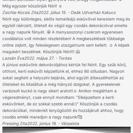
Még egyszer köszönjük Nóri! ☺️
Zsichla-Kocsis Zita
2022. július 15. - Deák Udvarház Kakucs
Nórit egy különleges, síelős tematikájú esküvővel kerestem meg és
egyből ráérzett, ötletelt és végül egy csodás dekorációval emelte
a nagy napunk fényét. 🤩 A menyasszonyi csokrom egyenesen
csodálatos volt minden részletében! A megbeszélések többsége
online zajlott, így feleslegesen utazgatnunk sem kellett. ☺️ A képek
magukért beszélnek. Köszönjük Nóri!!! 🤗
Lazsán Éva
2022. május 27. - Tordas
A júniusi esküvőnk dekorációjához kértük fel Nórit. Egy szűk körű,
otthoni, kerti esküvőt képzeltünk el, ehhez illő stílusban. Nagyon
sokat segített a helyszíni bejárás, ahol együtt átbeszélhettük az
ötleteket és kitaláltuk a még hiányzó dolgokat. A gyerekeknek
varázsolt kuckó is nagy sikert aratott☺️ Amikor megláttam a
végeredményt, csak ennyit mondtam: "Elképzeltem a kerti
esküvőnket, de ez sokkal szebb annál:)" Köszönjük a csodás
dekorációkat, mindenkit lenyűgözött és hozzájárult ahhoz, hogy
csodás emlék maradjon a nagy napunk!🥰
Pressing Zita
2022. június 18. - Várpalota