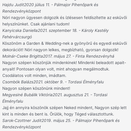
Hajdu Judit
2020 július 11. - Pálmajor Pihenőpark és
Rendezvényközpont
Nóri nagyon ügyesen dolgozik és ízlésesen feldíszítette az esküvői
helyszínünket. Csak ajánlani tudom!
Kanyicska Daniella
2021. szeptember 18. - Károly Kastély
Fehérvárcsurgó
Köszönöm a Garden & Wedding-nek a gyönyörű és egyedi esküvői
dekorációt! Nóri nagyon lelkes, megbízható, gyorsan dolgozik!
Molnár-Cseke Brigitta
2017. május 27. - Finta Rendezvényhá
Nagyon szépen köszönjük mindenkinek! Mindenki beleadott apait-
anyait! Pontosan olyan volt, mint ahogyan megálmodtuk.
Csodálatos volt minden, imádtam.
Csombók Balázs
2021. október 9. - Tordasi Élményfalu
Nagyon szépen köszönünk mindent!
Megyesiné Bubálik Viktória
2021. augusztus 21. - Tordasi
Élményfalu
Jajj én annyira köszönök szépen Neked mindent, Nagyon szép lett
kint is minden és bent is. Örülök, hogy Téged választottunk.
Sarok-Czottner Judit
2019. május 25. - Pálmajor Pihenőpark és
Rendezvényközpont