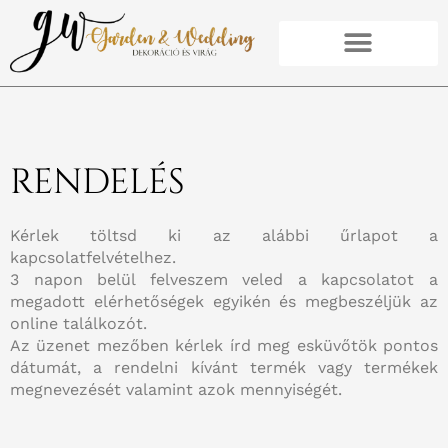
Skip
to
content
AJÁNLATOT KÉREK
RENDELHETŐ TERMÉKEK
RENDELÉS
Kérlek töltsd ki az alábbi űrlapot a
kapcsolatfelvételhez.
3 napon belül felveszem veled a kapcsolatot a
megadott elérhetőségek egyikén és megbeszéljük az
online találkozót.
Az üzenet mezőben kérlek írd meg esküvőtök pontos
dátumát, a rendelni kívánt termék vagy termékek
megnevezését valamint azok mennyiségét.