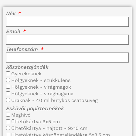
Név
Email
Telefonszám
Köszönetajándék
Gyerekeknek
Hölgyeknek - szukkulens
Hölgyeknek - virágmagok
Hölgyeknek - virághagyma
Uraknak - 40 ml butykos csatosüveg
Esküvői papírtermékek
Meghívó
Ültetőkártya 9x5 cm
Ültetőkártya - hajtott - 9x10 cm
Ültetőkártya köszönetajándékra 5x3,5 cm