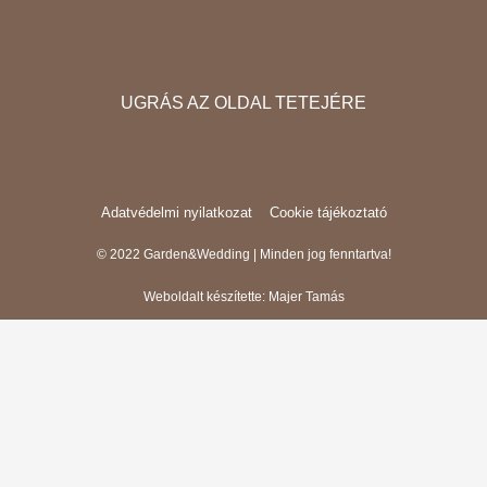
a
n
n
c
s
v
e
t
e
b
a
l
UGRÁS AZ OLDAL TETEJÉRE
o
g
o
o
r
p
k
a
e
m
Adatvédelmi nyilatkozat
Cookie tájékoztató
© 2022 Garden&Wedding | Minden jog fenntartva!
Weboldalt készítette:
Majer Tamás