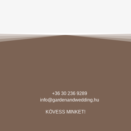
+36 30 236 9289
info@gardenandwedding.hu
KÖVESS MINKET!
F
I
E