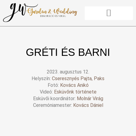
Skip
to
content
AJÁNLATOT KÉREK
RENDELHETŐ TERMÉKEK
GRÉTI ÉS BARNI
2023. augusztus 12.
Helyszín:
Cseresznyés Pajta, Paks
Fotó:
Kovács Anikó
Videó:
Esküvőnk története
Esküvői koordinátor:
Molnár Virág
Ceremóniamester:
Kovács Dániel