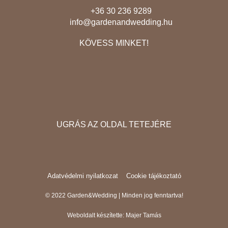
+36 30 236 9289
info@gardenandwedding.hu
KÖVESS MINKET!
F
I
E
a
n
n
c
s
v
e
t
e
b
a
l
UGRÁS AZ OLDAL TETEJÉRE
o
g
o
o
r
p
k
a
e
m
Adatvédelmi nyilatkozat
Cookie tájékoztató
© 2022 Garden&Wedding | Minden jog fenntartva!
Weboldalt készítette:
Majer Tamás