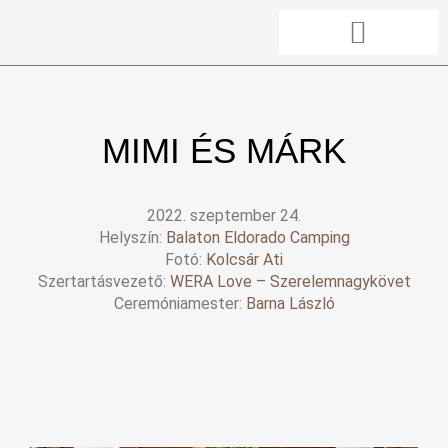
Skip
to
content
AJÁNLATOT KÉREK
RENDELHETŐ TERMÉKEK
MIMI ÉS MÁRK
2022. szeptember 24.
Helyszín:
Balaton Eldorado Camping
Fotó:
Kolcsár Ati
Szertartásvezető:
WERA Love – Szerelemnagykövet
Ceremóniamester:
Barna László