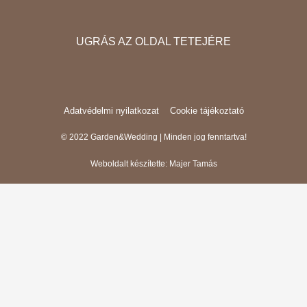
e
t
e
b
a
l
UGRÁS AZ OLDAL TETEJÉRE
o
g
o
o
r
p
k
a
e
m
Adatvédelmi nyilatkozat
Cookie tájékoztató
© 2022 Garden&Wedding | Minden jog fenntartva!
Weboldalt készítette:
Majer Tamás