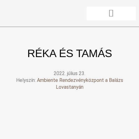
Skip
to
content
AJÁNLATOT KÉREK
RENDELHETŐ TERMÉKEK
RÉKA ÉS TAMÁS
2022. július 23.
Helyszín:
Ambiente Rendezvényközpont a Balázs
Lovastanyán