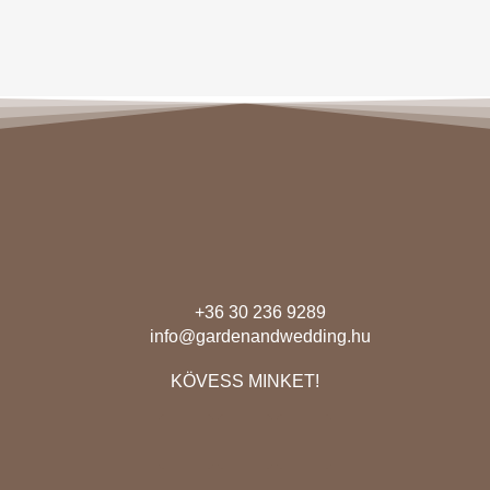
+36 30 236 9289
info@gardenandwedding.hu
KÖVESS MINKET!
F
I
E
a
n
n
c
s
v