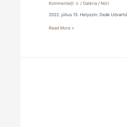
Kommentelj! ☺️
/
Galéria
/
Nóri
2022. július 15. Helyszín: Deák Udvarhá
Read More »
Réka
és
Tamás