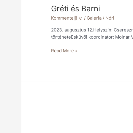
Gréti és Barni
Kommentelj! ☺️
/
Galéria
/
Nóri
2023. augusztus 12.Helyszín: Cseresz
történeteEsküvői koordinátor: Molnár
Read More »
Zita
és
Péter