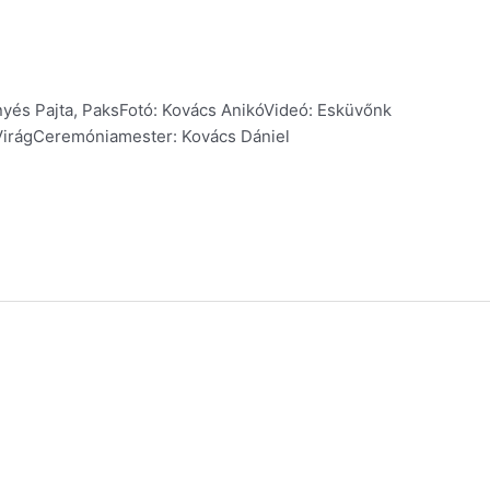
nyés Pajta, PaksFotó: Kovács AnikóVideó: Esküvőnk
 VirágCeremóniamester: Kovács Dániel